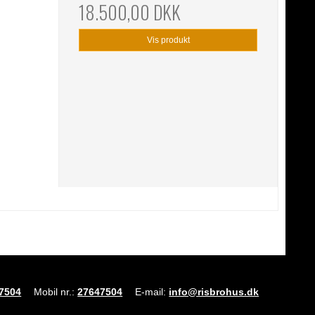
18.500,00 DKK
Vis produkt
7504
Mobil nr.
:
27647504
E-mail
:
info@risbrohus.dk