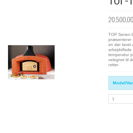
20.500,0
TOP Serien b
præsenterer 
en dør lavet
arbejdsflade 
temperatur p
velegnet til
retter.
Model/Var