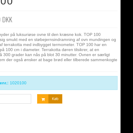
0 DKK
yder på luksuriøse ovne til den kræsne kok. TOP 100
sig smukt med en støbejernsindramning af ovn mundingen og
 af terrakotta med indbygget termometer. TOP 100 har en
på 100 cm i diameter. Terrakotta døren tilsikrer, at en
å 300 grader kan nås på blot 30 minutter. Ovnen er særligt
 dem der også ønsker at bage brød eller tilberede sammenkogte
enr.:
1020100
Køb