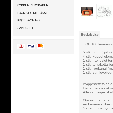
KØKKENREDSKABER
LOGMATIC KILEØKSE
BRØDBAGNING
GAVEKORT
Beskrivelse
TOP 100 leveres s
5 stk. bund (gulv-
4 stk. kuppel elem
1 stk. hængslet te
1 stk. terrakotta b
1 stk. røgkanal (m
1 stk. samlevejled
Byggesættets dele 
Det anbefales at 
Alle samlinger ska
Ønsker man at anve
en keramisk fiber 
Såfremt overbygnin