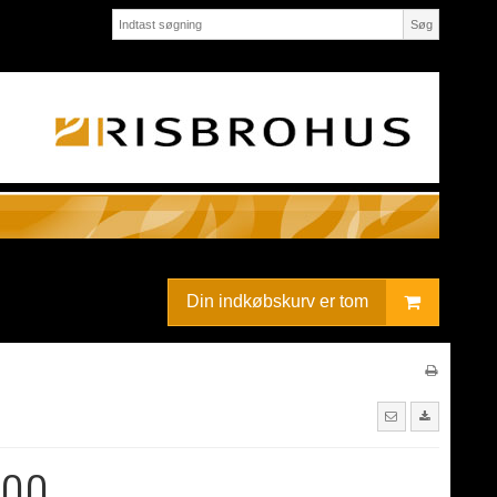
Søg
Din indkøbskurv er tom
100