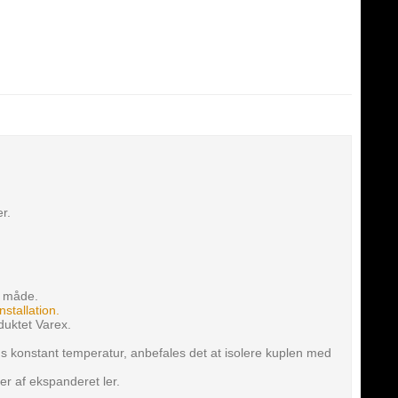
r.
n måde.
Installation
.
duktet Varex.
ds konstant temperatur, anbefales det at isolere kuplen med
er af ekspanderet ler.