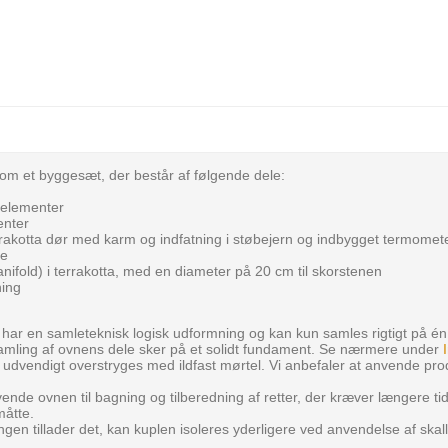
om et byggesæt, der består af følgende dele:
) elementer
enter
rrakotta dør med karm og indfatning i støbejern og indbygget termomete
ue
anifold) i terrakotta, med en diameter på 20 cm til skorstenen
ning
har en samleteknisk logisk udformning og kan kun samles rigtigt på é
samling af ovnens dele sker på et solidt fundament. Se nærmere under
l udvendigt overstryges med ildfast mørtel. Vi anbefaler at anvende pro
nde ovnen til bagning og tilberedning af retter, der kræver længere ti
måtte.
gen tillader det, kan kuplen isoleres yderligere ved anvendelse af skall