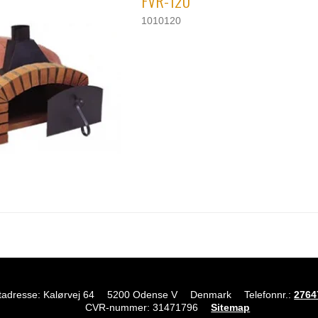
FVR-120
1010120
tadresse: Kalørvej 64
5200 Odense V
Denmark
Telefonnr.
:
2764
CVR-nummer
:
31471796
Sitemap