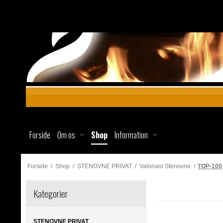
Forside
Om os
Shop
Information
Forside
/
Shop
/
STENOVNE PRIVAT
/
Valoriani Stenovne
/
TOP-100
Kategorier
STENOVNE PRIVAT