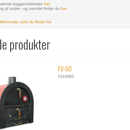
nævnte byggematerialer
her
ing af under- og overdel finder du
her
ktformular, som du finder he
de produkter
FV-60
1010060