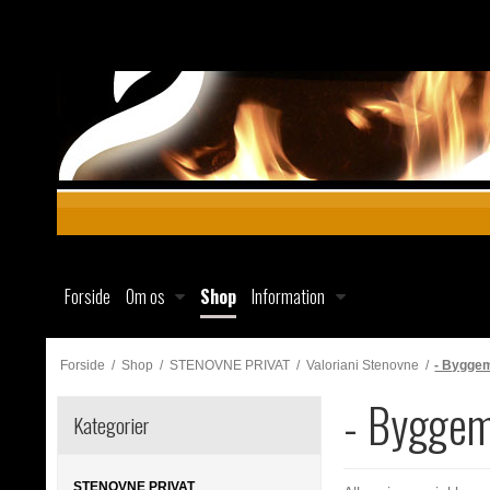
Forside
Om os
Shop
Information
Forside
/
Shop
/
STENOVNE PRIVAT
/
Valoriani Stenovne
/
- Byggem
- Byggem
Kategorier
STENOVNE PRIVAT