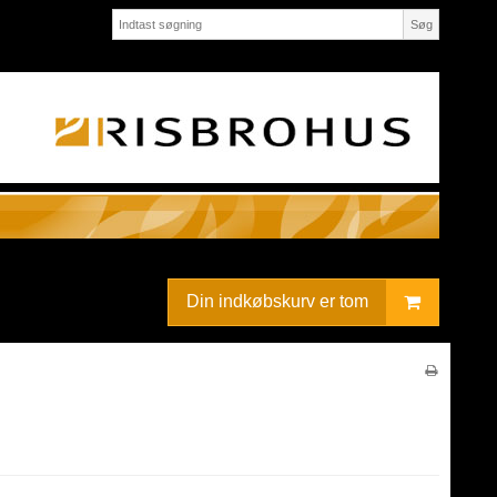
Søg
Din indkøbskurv er tom