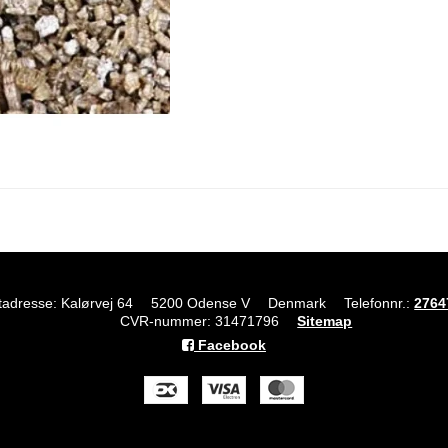
tadresse: Kalørvej 64
5200 Odense V
Denmark
Telefonnr.
:
2764
CVR-nummer
:
31471796
Sitemap
Facebook