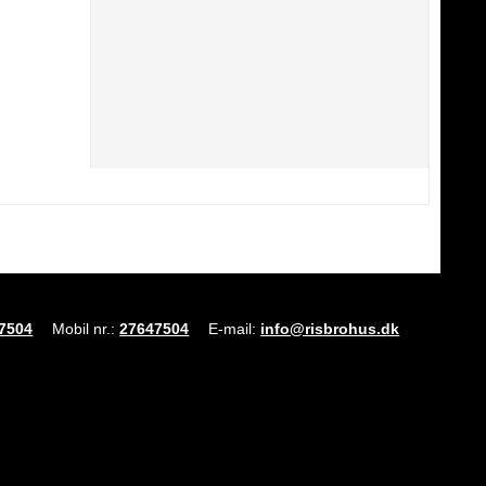
7504
Mobil nr.
:
27647504
E-mail
:
info@risbrohus.dk