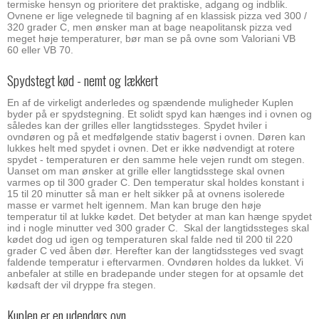
termiske hensyn og prioritere det praktiske, adgang og indblik.
Ovnene er lige velegnede til bagning af en klassisk pizza ved 300 /
320 grader C, men ønsker man at bage neapolitansk pizza ved
meget høje temperaturer, bør man se på ovne som Valoriani VB
60 eller VB 70.
Spydstegt kød - nemt og lækkert
En af de virkeligt anderledes og spændende muligheder Kuplen
byder på er spydstegning. Et solidt spyd kan hænges ind i ovnen og
således kan der grilles eller langtidssteges. Spydet hviler i
ovndøren og på et medfølgende stativ bagerst i ovnen. Døren kan
lukkes helt med spydet i ovnen. Det er ikke nødvendigt at rotere
spydet - temperaturen er den samme hele vejen rundt om stegen.
Uanset om man ønsker at grille eller langtidsstege skal ovnen
varmes op til 300 grader C. Den temperatur skal holdes konstant i
15 til 20 minutter så man er helt sikker på at ovnens isolerede
masse er varmet helt igennem. Man kan bruge den høje
temperatur til at lukke kødet. Det betyder at man kan hænge spydet
ind i nogle minutter ved 300 grader C. Skal der langtidssteges skal
kødet dog ud igen og temperaturen skal falde ned til 200 til 220
grader C ved åben dør. Herefter kan der langtidssteges ved svagt
faldende temperatur i eftervarmen. Ovndøren holdes da lukket. Vi
anbefaler at stille en bradepande under stegen for at opsamle det
kødsaft der vil dryppe fra stegen.
Kuplen er en udendørs ovn