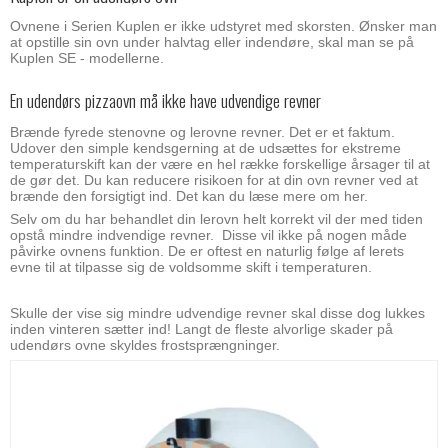
Ovnene i Serien Kuplen er ikke udstyret med skorsten. Ønsker man
at opstille sin ovn under halvtag eller indendøre, skal man se på
Kuplen SE - modellerne.
En udendørs pizzaovn må ikke have udvendige revner
Brænde fyrede stenovne og lerovne revner. Det er et faktum.
Udover den simple kendsgerning at de udsættes for ekstreme
temperaturskift kan der være en hel række forskellige årsager til at
de gør det. Du kan reducere risikoen for at din ovn revner ved at
brænde den forsigtigt ind. Det kan du læse mere om her.
Selv om du har behandlet din lerovn helt korrekt vil der med tiden
opstå mindre indvendige revner. Disse vil ikke på nogen måde
påvirke ovnens funktion. De er oftest en naturlig følge af lerets
evne til at tilpasse sig de voldsomme skift i temperaturen.
Skulle der vise sig mindre udvendige revner skal disse dog lukkes
inden vinteren sætter ind! Langt de fleste alvorlige skader på
udendørs ovne skyldes frostsprængninger.