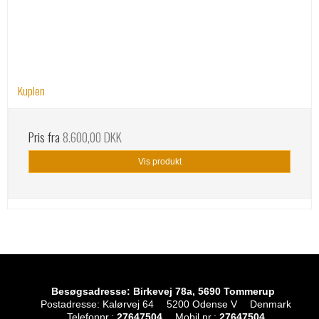
Kuplen
Pris fra
8.600,00 DKK
Vis produkt
Besøgsadresse: Birkevej 78a, 5690 Tommerup
Postadresse: Kalørvej 64
5200 Odense V
Denmark
Telefonnr.
:
27647504
Mobil nr.
:
27647504