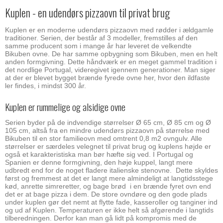
Kuplen - en udendørs pizzaovn til privat brug
Kuplen er en moderne udendørs pizzaovn med rødder i ældgamle
traditioner. Serien, der består af 3 modeller, fremstilles af den
samme producent som i mange år har leveret de velkendte
Bikuben ovne. De har samme opbygning som Bikuben, men en helt
anden formgivning. Dette håndværk er en meget gammel tradition i
det nordlige Portugal, videregivet igennem generationer. Man siger
at der er blevet bygget brænde fyrede ovne her, hvor den ildfaste
ler findes, i mindst 300 år.
Kuplen er rummelige og alsidige ovne
Serien byder på de indvendige størrelser Ø 65 cm, Ø 85 cm og Ø
105 cm, altså fra en mindre udendørs pizzaovn på størrelse med
Bikuben til en stor familieovn med omtrent 0,8 m2 ovngulv. Alle
størrelser er særdeles velegnet til privat brug og kuplens højde er
også et karakteristiska man bør hæfte sig ved. I Portugal og
Spanien er denne formgivning, den høje kuppel, langt mere
udbredt end for de noget fladere italienske stenovne. Dette skyldes
først og fremmest at det er langt mere almindeligt at langtidsstege
kød, anrette simreretter, og bage brød i en brænde fyret ovn end
det er at bage pizza i dem. De store ovndøre og den gode plads
under kuplen gør det nemt at flytte fade, kasseroller og tanginer ind
og ud af Kuplen. Temperaturen er ikke helt så afgørende i langtids
tilberedningen. Derfor kan man gå lidt på kompromis med de