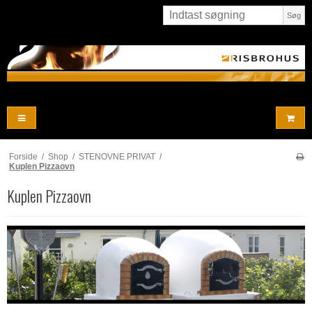
Søg
Forside
/
Shop
/
STENOVNE PRIVAT
/
Kuplen Pizzaovn
Kuplen Pizzaovn