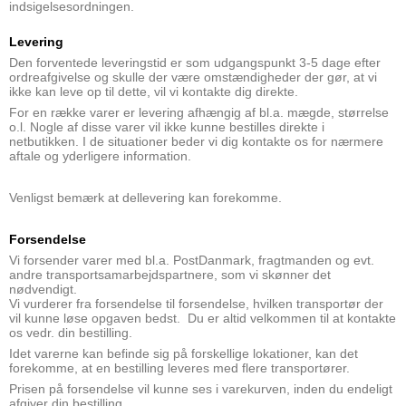
indsigelsesordningen.
Levering
Den forventede leveringstid er som udgangspunkt 3-5 dage efter
ordreafgivelse og skulle der være omstændigheder der gør, at vi
ikke kan leve op til dette, vil vi kontakte dig direkte.
For en række varer er levering afhængig af bl.a. mægde, størrelse
o.l.
Nogle af disse varer vil ikke kunne bestilles direkte i
netbutikken.
I de situationer beder vi dig kontakte os for nærmere
aftale og yderligere information.
Venligst bemærk at dellevering kan forekomme.
Forsendelse
Vi forsender varer med bl.a. PostDanmark, fragtmanden og evt.
andre transportsamarbejdspartnere, som vi skønner det
nødvendigt.
Vi vurderer fra forsendelse til forsendelse, hvilken transportør der
vil kunne løse opgaven bedst. Du er altid velkommen til at kontakte
os vedr. din bestilling.
Idet varerne kan befinde sig på forskellige lokationer, kan det
forekomme, at en bestilling leveres med flere transportører.
Prisen på forsendelse vil kunne ses i varekurven, inden du endeligt
afgiver din bestilling.