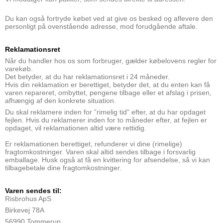
Du kan også fortryde købet ved at give os besked og aflevere den
personligt på ovenstående adresse, mod forudgående aftale.
Reklamationsret
Når du handler hos os som forbruger, gælder købelovens regler for
varekøb.
Det betyder, at du har reklamationsret i 24 måneder.
Hvis din reklamation er berettiget, betyder det, at du enten kan få
varen repareret, ombyttet, pengene tilbage eller et afslag i prisen,
afhængig af den konkrete situation.
Du skal reklamere inden for ”rimelig tid” efter, at du har opdaget
fejlen. Hvis du reklamerer inden for to måneder efter, at fejlen er
opdaget, vil reklamationen altid være rettidig.
Er reklamationen berettiget, refunderer vi dine (rimelige)
fragtomkostninger. Varen skal altid sendes tilbage i forsvarlig
emballage. Husk også at få en kvittering for afsendelse, så vi kan
tilbagebetale dine fragtomkostninger.
Varen sendes til:
Risbrohus ApS
Birkevej 78A
56990 Tommerup