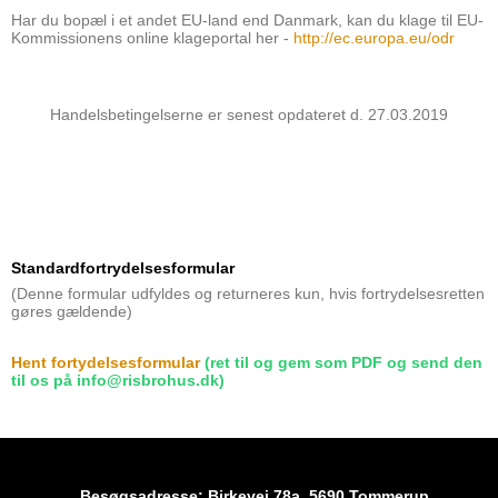
Har du bopæl i et andet EU-land end Danmark, kan du klage til EU-
Kommissionens online klageportal her -
http://ec.europa.eu/odr
Handelsbetingelserne er senest opdateret d. 27.03.2019
Standardfortrydelsesformular
(Denne formular udfyldes og returneres kun, hvis fortrydelsesretten
gøres gældende)
Hent fortydelsesformular
(ret til og gem som PDF og send den
til os på info@risbrohus.dk)
Besøgsadresse: Birkevej 78a, 5690 Tommerup