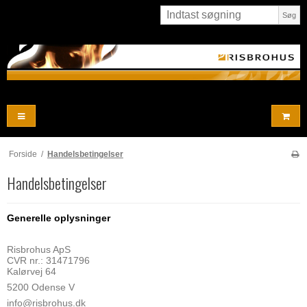
Søg
Forside
/
Handelsbetingelser
Handelsbetingelser
Generelle oplysninger
Risbrohus ApS
CVR nr.: 31471796
Kalørvej 64
5200 Odense V
info@risbrohus.dk