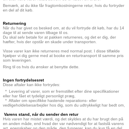
Bemærk, at du ikke får fragtomkostningerne retur, hvis du fortryder
en del af dit køb.
Returnering
Når du har givet os besked om, at du vil fortryde dit køb, har du 14
dage til at sende varen tilbage til os.
Du skal selv betale for at pakken returneres, og det er dig, der
hæfter, hvis der opstår en skade under transporten.
Visse varer kan ikke returneres med normal post. I disse tilfælde
hjælper vi dig gerne med at booke en returtransport til samme pris
som leveringen.
Ring til os hvis du ønsker at benytte dette.
Ingen fortrydelsesret
Disse aftaler kan ikke fortrydes:
* Levering af varer, som er fremstillet efter dine specifikationer
eller har fået et tydeligt personligt præg,
* Aftaler om specifikke hastende reparations- eller
vedligeholdelsesarbejder hos dig, som du udtrykkeligt har bedt om,
Varens stand, når du sender den retur
Hvis varen har mistet værdi, og det skyldes at du har brugt den på
en anden måde, end hvad der var nødvendigt for at fastslå varens
art, egenskaber og den måde, den fungerer, kan du kun få en del