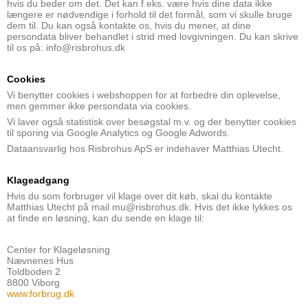
hvis du beder om det. Det kan f.eks. være hvis dine data ikke
længere er nødvendige i forhold til det formål, som vi skulle bruge
dem til. Du kan også kontakte os, hvis du mener, at dine
persondata bliver behandlet i strid med lovgivningen. Du kan skrive
til os på: info@risbrohus.dk
Cookies
Vi benytter cookies i webshoppen for at forbedre din oplevelse,
men gemmer ikke persondata via cookies.
Vi laver også statistisk over besøgstal m.v. og der benytter cookies
til sporing via Google Analytics og Google Adwords.
Dataansvarlig hos Risbrohus ApS er indehaver Matthias Utecht.
Klageadgang
Hvis du som forbruger vil klage over dit køb, skal du kontakte
Matthias Utecht på mail mu@risbrohus.dk. Hvis det ikke lykkes os
at finde en løsning, kan du sende en klage til:
Center for Klageløsning
Nævnenes Hus
Toldboden 2
8800 Viborg
www.forbrug.dk