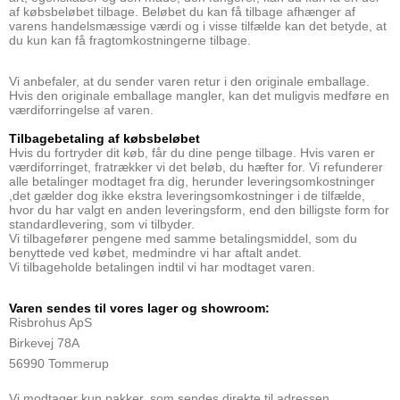
af købsbeløbet tilbage. Beløbet du kan få tilbage afhænger af
varens handelsmæssige væ
rdi og i visse tilfælde kan det betyde, at
du kun kan få fragtomkostningerne tilbage.
Vi anbefaler, at du sender varen retur i den originale emballage.
Hvis den originale emballage mangler, kan det muligvis medføre en
værdiforringelse af varen.
Tilbagebetaling af købsbeløbet
Hvis du fortryder dit køb, får du dine penge tilbage. Hvis varen er
værdiforringet, fratrækker vi det beløb, du hæfter for.
Vi refunderer
alle betalinger modtaget fra dig, herunder leveringsomkostninger
,det gælder dog ikke ekstra leveringsomkostninger i de tilfælde,
hvor du har valgt en anden leveringsform, end den billigste form for
standardlevering, som vi tilbyder.
Vi tilbagefører pengene med samme betalingsmiddel, som du
benyttede ved købet, medmindre vi har aftalt andet.
Vi tilbageholde betalingen indtil vi har modtaget varen.
Varen sendes til vores lager og showroom:
Risbrohus ApS
Birkevej 78A
56990 Tommerup
Vi modtager kun pakker, som sendes direkte til adressen.