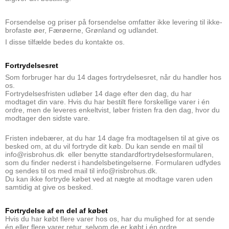
Forsendelse og priser på forsendelse omfatter ikke levering til ikke-
brofaste øer, Færøerne, Grønland og udlandet.
I disse tilfælde bedes du kontakte os.
Fortrydelsesret
Som forbruger har du 14 dages fortrydelsesret, når du handler hos
os.
Fortrydelsesfristen udløber 14 dage efter den dag, du har
modtaget din vare. Hvis du har bestilt flere forskellige varer i én
ordre, men de leveres enkeltvist, løber fristen fra den dag, hvor du
modtager den sidste vare.
Fristen indebærer, at du har 14 dage fra modtagelsen til at give os
besked om, at du vil fortryde dit køb. Du kan sende en mail til
info@risbrohus.dk eller benytte standardfortrydelsesformularen,
som du finder nederst i handelsbetingelserne. Formularen udfydes
og sendes til os med mail til info@risbrohus.dk.
Du kan ikke fortryde købet ved at nægte at modtage varen uden
samtidig at give os besked.
Fortrydelse af en del af købet
Hvis du har købt flere varer hos os, har du mulighed for at sende
én eller flere varer retur, selvom de er købt i én ordre.