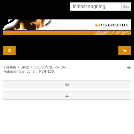
Søg
Forside
/
Shop
/
STENOVNE PRIVAT
/
Valoriani Stenovne
/
FVR-100