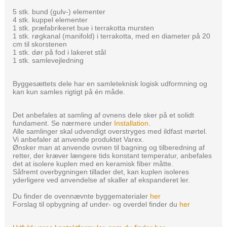
5 stk. bund (gulv-) elementer
4 stk. kuppel elementer
1 stk. præfabrikeret bue i terrakotta mursten
1 stk. røgkanal (manifold) i terrakotta, med en diameter på 20
cm til skorstenen
1 stk. dør på fod i lakeret stål
1 stk. samlevejledning
Byggesættets dele har en samleteknisk logisk udformning og
kan kun samles rigtigt på én måde.
Det anbefales at samling af ovnens dele sker på et solidt
fundament. Se nærmere under
Installation
.
Alle samlinger skal udvendigt overstryges med ildfast mørtel.
Vi anbefaler at anvende produktet Varex.
Ønsker man at anvende ovnen til bagning og tilberedning af
retter, der kræver længere tids konstant temperatur, anbefales
det at isolere kuplen med en keramisk fiber måtte.
Såfremt overbygningen tillader det, kan kuplen isoleres
yderligere ved anvendelse af skaller af ekspanderet ler.
Du finder de ovennævnte byggematerialer
her
Forslag til opbygning af under- og overdel finder du
her