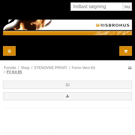
Søg
Forside
/
Shop
/
STENOVNE PRIVAT
/
Forno Vero Kit
/
FV Kit 85