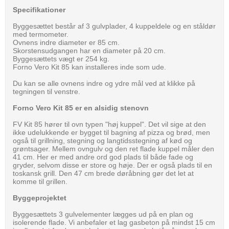
Specifikationer
Byggesættet består af 3 gulvplader, 4 kuppeldele og en ståldør
med termometer.
Ovnens indre diameter er 85 cm.
Skorstensudgangen har en diameter på 20 cm.
Byggesættets vægt er 254 kg.
Forno Vero Kit 85 kan installeres inde som ude.
Du kan se alle ovnens indre og ydre mål ved at klikke på
tegningen til venstre.
Forno Vero Kit 85 er en alsidig stenovn
FV Kit 85 hører til ovn typen "høj kuppel". Det vil sige at den
ikke udelukkende er bygget til bagning af pizza og brød, men
også til grillning, stegning og langtidsstegning af kød og
grøntsager. Mellem ovngulv og den ret flade kuppel måler den
41 cm. Her er med andre ord god plads til både fade og
gryder, selvom disse er store og høje. Der er også plads til en
toskansk grill. Den 47 cm brede døråbning gør det let at
komme til grillen.
Byggeprojektet
Byggesættets 3 gulvelementer lægges ud på en plan og
isolerende flade. Vi anbefaler et lag gasbeton på mindst 15 cm