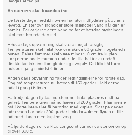
lægges et tag på.
En stenovn skal brændes ind
De første dage med ild i ovnen har stor indflydelse på ovnens
levetid. En stenovn indholder store mængder vand når den er
samlet. For at fjerne dette vand og for at hærdne støbningen
skal man brænde den ind.
Første dags opvarmning skal være meget forsigtig.
Temperaturen skal helst ikke overskride 80 grader nogetsteds i
ovnen. Bålets flammer skal være mindst 10 cm fra kuplen.
Læg gerne nogle mursten under det lille bål for at undgå
direkte kontakt imellem gløder og ovngulv. Det lille bål børe
holdes i gang i mindst 6 timer.
Anden dags opvarmning følger retningslinierne for første dag.
Dog må temperaturen nu hæves til 150 grader. Hold gerne
bålet i gang i 6 timer.
På tredje dagen flyttes murstenene. Bålet placeres midt på
gulvet. Temperaturen må nu hæves til 200 grader. Flammerne
må i korte intervaller få berøring med kuplen. Sidst på dagen,
når ovnen har holdt 200 grader i mindst 4 timer, flyttes et lille
bål rundt langs med kuplens væg.
På fjerde dagen er du klar. Langsomt varmer du stenovnen op
til over 300 c.