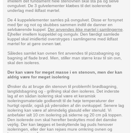
imellem det fundament hele stenovnen skal stå på og selve
ovngulvet. De 3 gulvelementer klæbes til det isolerende
underlag med ildfast mørtel.
De 4 kuppelelementer samles på ovngulvet. Disse er forsynet
med fjer og not og skubbes sammen indtil de danner en
selvbærende kuppel.
Der anvendes ikke mørtel i samlingerne
.
Ejheller imellem kuppeldel og ovngulv. Den færdigt samlede
kuppel skal imidlertid overstryges i samlingerne med ildfast
mørtel for at gøre ovnen tæt.
Således samlet kan ovnen fint anvendes til pizzabagning og
bagning af flade brød. Men, stiller man større krav til sin ovn,
skal den isoleres.
Der kan være for meget masse i en stenovn, men der kan
aldrig være for meget isolering
Ønsker du at bruge din stenovn til problemfri brødbagning,
langtidsbagning og - grillning skal den isoleres. Det inderste
lag af en sådan isolering skal være et keramisk
isoleringsmateriale godkendt til de høje temperaturer der
hurtigt opstår, også på ydersiden af din ovnkuppel. Senere lag
isolering kan være af almindelig glasuld eller stenuld. Vi
anbefaler ialt 10 cm isolering på siderne og 20 cm på toppen.
Den isolerede ovn skal herefter beskyttes mod det danske
vejrlig. Der kan lægges et beskyttende lag puds henover
isoleringen, eller der kan rejses mure omkring ovnen og