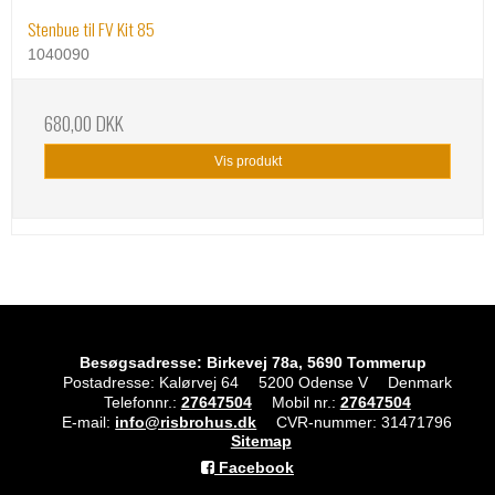
Stenbue til FV Kit 85
1040090
680,00 DKK
Vis produkt
Besøgsadresse: Birkevej 78a, 5690 Tommerup
Postadresse: Kalørvej 64
5200 Odense V
Denmark
Telefonnr.
:
27647504
Mobil nr.
:
27647504
E-mail
:
info@risbrohus.dk
CVR-nummer
:
31471796
Sitemap
Facebook