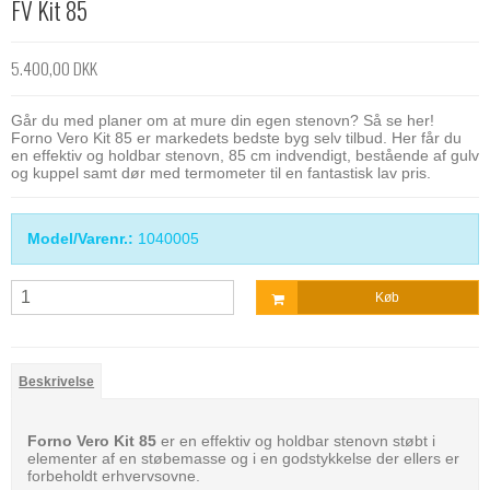
FV Kit 85
5.400,00 DKK
Går du med planer om at mure din egen stenovn? Så se her!
Forno Vero Kit 85 er markedets bedste byg selv tilbud. Her får du
en effektiv og holdbar stenovn, 85 cm indvendigt, bestående af gulv
og kuppel samt dør med termometer til en fantastisk lav pris.
Model/Varenr.:
1040005
Køb
Beskrivelse
Forno Vero Kit 85
er en effektiv og holdbar stenovn støbt i
elementer af en støbemasse og i en godstykkelse der ellers er
forbeholdt erhvervsovne.