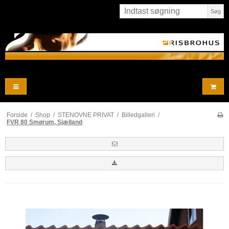
Søg
Forside
/
Shop
/
STENOVNE PRIVAT
/
Billedgalleri
/
FVR 80 Smørum, Sjælland