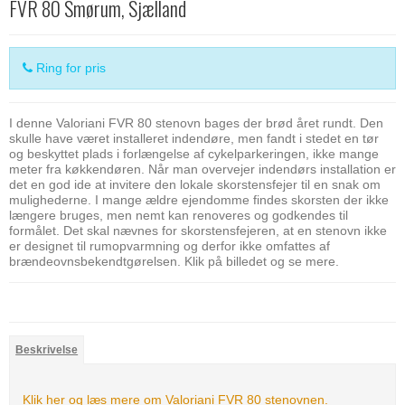
FVR 80 Smørum, Sjælland
Ring for pris
I denne Valoriani FVR 80 stenovn bages der brød året rundt. Den
skulle have været installeret indendøre, men fandt i stedet en tør
og beskyttet plads i forlængelse af cykelparkeringen, ikke mange
meter fra køkkendøren. Når man overvejer indendørs installation er
det en god ide at invitere den lokale skorstensfejer til en snak om
mulighederne. I mange ældre ejendomme findes skorsten der ikke
længere bruges, men nemt kan renoveres og godkendes til
formålet. Det skal nævnes for skorstensfejeren, at en stenovn ikke
er designet til rumopvarmning og derfor ikke omfattes af
brændeovnsbekendtgørelsen. Klik på billedet og se mere.
Beskrivelse
Klik her og læs mere om Valoriani FVR 80 stenovnen.