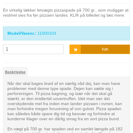
En virkelig lækker letvægts pizzaspade på 700 gr., som muliggør at
restmel sies fra før pizzaen landes. KLIK på billedet og læs mere.
Model/Varenr.:
11000103
Køb
Beskrivelse
Når der skal bages brød af en særlig våd dej, kan man have
problemer med denne type spade. Dejen kan sætte sig i
perforeringen. Til pizza bagning, og især når det skal gå
stærkt, er den imidlertid uovertruffen. Idet man sier det
overskydende mel fra inden man lander pizzaen i ovnen, kan
man forhindre megen forurening af ovn gulvet. Pizza spaden
kan således både spare dig tid og besvær og forhindre at
kunderne klager over en dårlig smag fra en sort pizza bund.
En vægt på 700 gr. har spaden ved en samlet længde på 182