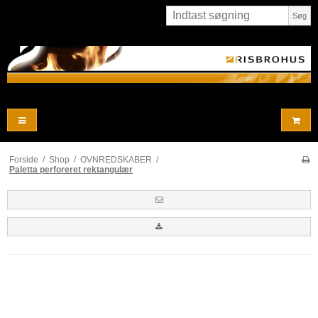
Søg
Forside
/
Shop
/
OVNREDSKABER
/
Paletta perforeret rektangulær