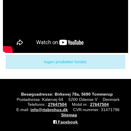
Ingen produkter fundet.
Besøgsadresse: Birkevej 78a, 5690 Tommerup
Postadresse: Kalørvej 64
5200 Odense V
Denmark
Telefonnr.
:
27647504
Mobil nr.
:
27647504
E-mail
:
info@risbrohus.dk
CVR-nummer
:
31471796
Sitemap
Facebook