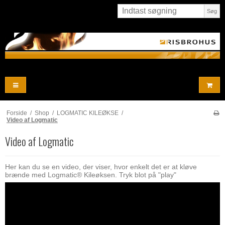
Søg
Forside
/
Shop
/
LOGMATIC KILEØKSE
/
Video af Logmatic
Video af Logmatic
Her kan du se en video, der viser, hvor enkelt det er at kløve
brænde med Logmatic® Kileøksen. Tryk blot på "play"